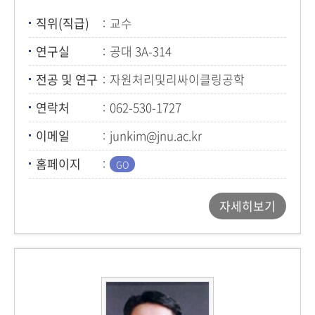
직위(직급)
교수
연구실
공대 3A-314
전공 및 연구
자원처리및리싸이클링공학
연락처
062-530-1727
이메일
junkim@jnu.ac.kr
홈페이지
자세히보기