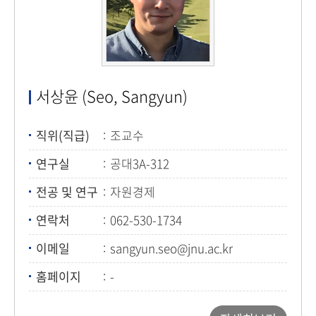
서상윤 (Seo, Sangyun)
직위(직급)
조교수
연구실
공대3A-312
전공 및 연구
자원경제
연락처
062-530-1734
이메일
sangyun.seo@jnu.ac.kr
홈페이지
-