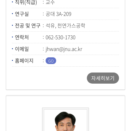
직위(직급)
교수
연구실
공대 3A-209
전공 및 연구
석유, 천연가스공학
연락처
062-530-1730
이메일
jhwan@jnu.ac.kr
홈페이지
자세히보기