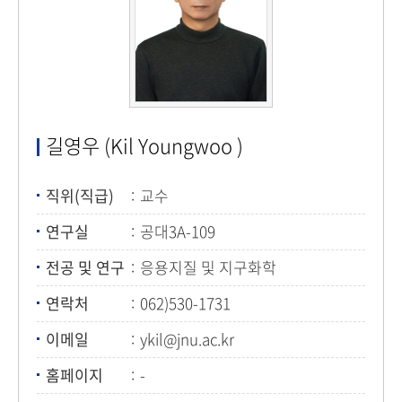
길영우 (Kil Youngwoo )
직위(직급)
교수
연구실
공대3A-109
전공 및 연구
응용지질 및 지구화학
연락처
062)530-1731
이메일
ykil@jnu.ac.kr
홈페이지
-