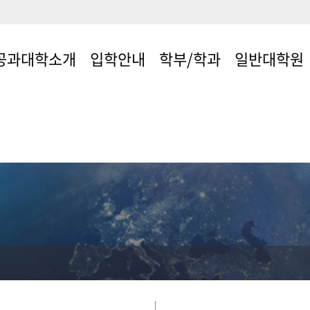
공과대학소개
입학안내
학부/학과
일반대학원
사말
입학안내
학부/학과 안내
대학원소개
육목표
교수소개
학과/협동과정
학현황
혁
대학장
구표
장단/행정실
시는길