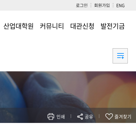
로그인
회원가입
ENG
산업대학원
커뮤니티
대관신청
발전기금
산업대학원
공지사항
유의사항 및
발전기금
신청하기
공과대학 소개 영상
주간소식지
채용정보
갤러리
공과대학
학술연구재단
공과대학 타임캡슐
민원광장
인쇄
공유
즐겨찾기
공과대학 70년사 E-
BOOK
공대 동창회