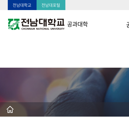
전남대학교
전남대포털
공과대학
인
교
대
연
역
기
학
오