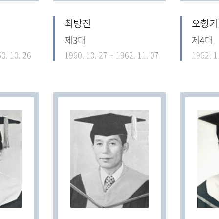
최방진
오항기
제3대
제4대
0. 10. 26
1960. 10. 27 ~ 1962. 11. 07
1962. 1