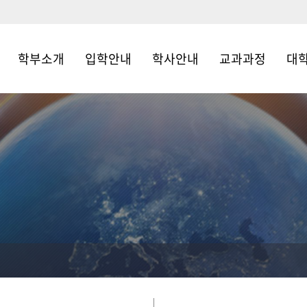
학부소개
입학안내
학사안내
교과과정
대
학부소개
입학안내
학사일정
학부 교과과정
대학원
학부연혁
전공배정
대학원교과과정
학칙 
교수진
신소재공학부
학사
장학생 선발 기준
찾아 오시는길
연구
(등록금 재원장학)
공학교육인증시스
템(ABEEK)