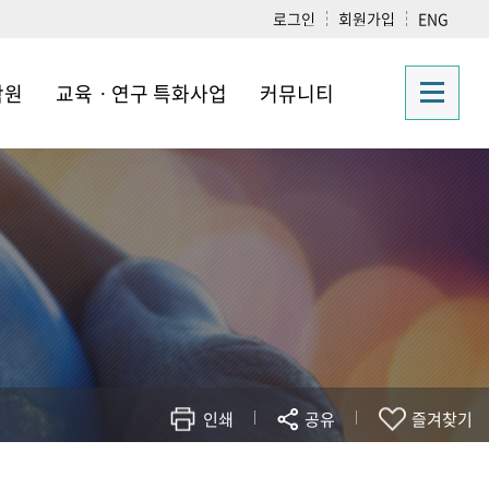
로그인
회원가입
ENG
학원
교육ㆍ연구 특화사업
커뮤니티
 소개
교육
공지사항
및 내규
연구
자료실
안내
취업정보
실소개
신청서
소모임
갤러리
Q&A
프로그램 신청
인쇄
공유
즐겨찾기