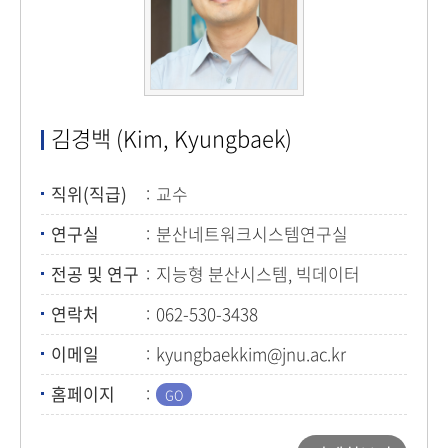
김경백 (Kim, Kyungbaek)
직위(직급)
교수
연구실
분산네트워크시스템연구실
전공 및 연구
지능형 분산시스템, 빅데이터
플랫폼, SDN/NFV
연락처
062-530-3438
이메일
kyungbaekkim@jnu.ac.kr
홈페이지