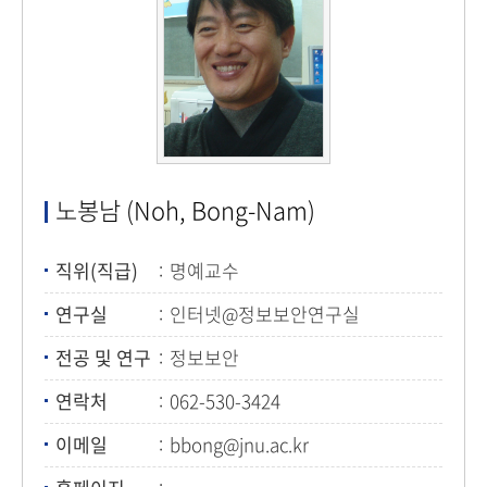
노봉남 (Noh, Bong-Nam)
직위(직급)
명예교수
연구실
인터넷@정보보안연구실
전공 및 연구
정보보안
연락처
062-530-3424
이메일
bbong@jnu.ac.kr