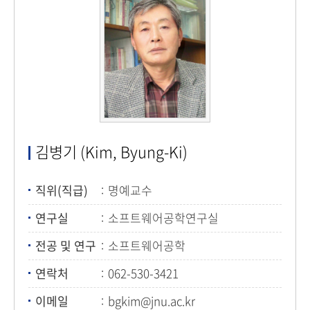
김병기 (Kim, Byung-Ki)
직위(직급)
명예교수
연구실
소프트웨어공학연구실
전공 및 연구
소프트웨어공학
연락처
062-530-3421
이메일
bgkim@jnu.ac.kr