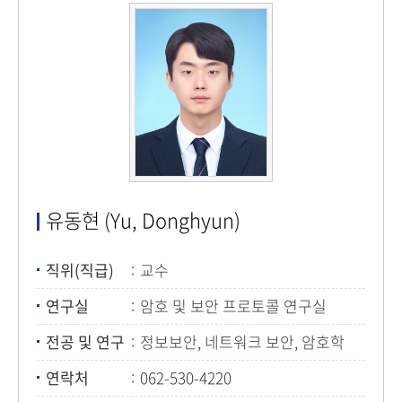
유동현 (Yu, Donghyun)
직위(직급)
교수
연구실
암호 및 보안 프로토콜 연구실
전공 및 연구
정보보안, 네트워크 보안, 암호학
연락처
062-530-4220