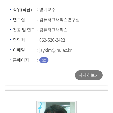
직위(직급)
명예교수
연구실
컴퓨터그래픽스연구실
전공 및 연구
컴퓨터그래픽스
연락처
062-530-3423
이메일
jaykim@jnu.ac.kr
홈페이지
자세히보기