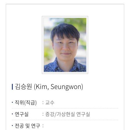
김승원 (Kim, Seungwon)
직위(직급)
교수
연구실
증강/가상현실 연구실
전공 및 연구