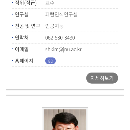
직위(직급)
교수
연구실
패턴인식연구실
전공 및 연구
인공지능
연락처
062-530-3430
이메일
shkim@jnu.ac.kr
홈페이지
자세히보기