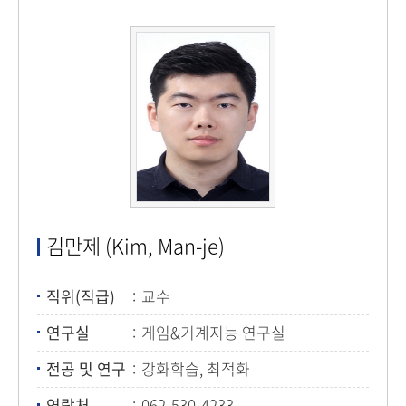
김만제 (Kim, Man-je)
직위(직급)
교수
연구실
게임&기계지능 연구실
전공 및 연구
강화학습, 최적화
연락처
062-530-4233