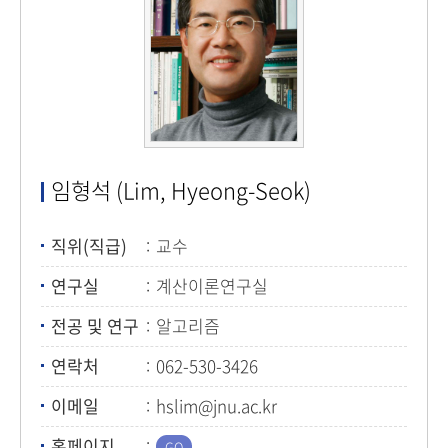
임형석 (Lim, Hyeong-Seok)
직위(직급)
교수
연구실
계산이론연구실
전공 및 연구
알고리즘
연락처
062-530-3426
이메일
hslim@jnu.ac.kr
홈페이지