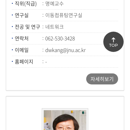
직위(직급)
명예교수
연구실
이동컴퓨팅연구실
전공 및 연구
네트워크
연락처
062-530-3428
TOP
이메일
dwkang@jnu.ac.kr
홈페이지
-
자세히보기