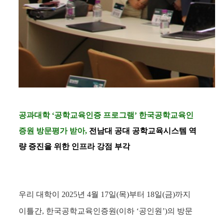
공과대학
‘
공학교육인증 프로그램
’
한국공학교육인
증원 방문평가 받아,
전남대 공대 공학교육시스템 역
량 증진을 위한 인프라 강점 부각
우리 대학이 2025년
4
월
17
일
(
목
)
부터
18
일
(
금
)
까지
이틀간
,
한국공학교육인증원
(
이하
‘
공인원
’)
의 방문